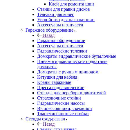
Клей для ремонта шин
Станки для правки дисков
Тележки для колес
Устройство для накачки шин
Аксессуары и запчасти
Гаражное оборудование
Назад
Гаражное оборудование
Аксессуары и запчасти
Гидравлические тележки
Домкраты гидравлические бутылочные
Пневмогидравлические подкатные
домкраты
Домкраты с ручным приводом
Катушки для кабеля
Краны гаражные
Пресса гидравлические
Стенды для переборки двигателей
Страховочные стойки
Гидравлические насосы
Выпрессовщики, съемники
Трансмиссионные стойки
Стенды сход-развал
Назад
Стенды сход-развал