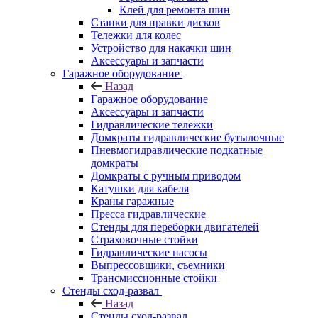
Клей для ремонта шин
Станки для правки дисков
Тележки для колес
Устройство для накачки шин
Аксессуары и запчасти
Гаражное оборудование
Назад
Гаражное оборудование
Аксессуары и запчасти
Гидравлические тележки
Домкраты гидравлические бутылочные
Пневмогидравлические подкатные
домкраты
Домкраты с ручным приводом
Катушки для кабеля
Краны гаражные
Пресса гидравлические
Стенды для переборки двигателей
Страховочные стойки
Гидравлические насосы
Выпрессовщики, съемники
Трансмиссионные стойки
Стенды сход-развал
Назад
Стенды сход-развал