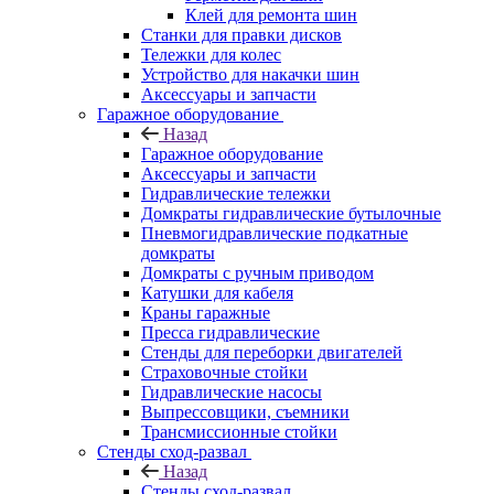
Клей для ремонта шин
Станки для правки дисков
Тележки для колес
Устройство для накачки шин
Аксессуары и запчасти
Гаражное оборудование
Назад
Гаражное оборудование
Аксессуары и запчасти
Гидравлические тележки
Домкраты гидравлические бутылочные
Пневмогидравлические подкатные
домкраты
Домкраты с ручным приводом
Катушки для кабеля
Краны гаражные
Пресса гидравлические
Стенды для переборки двигателей
Страховочные стойки
Гидравлические насосы
Выпрессовщики, съемники
Трансмиссионные стойки
Стенды сход-развал
Назад
Стенды сход-развал