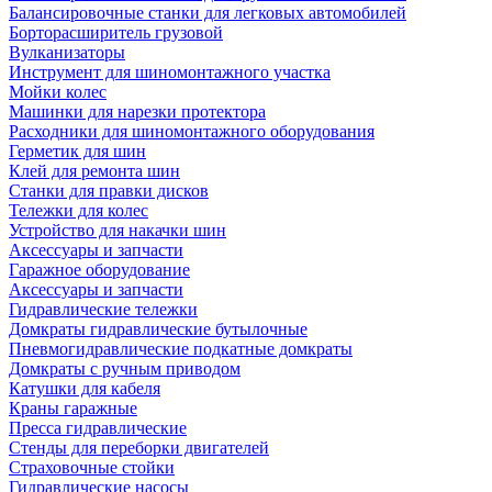
Балансировочные станки для легковых автомобилей
Борторасширитель грузовой
Вулканизаторы
Инструмент для шиномонтажного участка
Мойки колес
Машинки для нарезки протектора
Расходники для шиномонтажного оборудования
Герметик для шин
Клей для ремонта шин
Станки для правки дисков
Тележки для колес
Устройство для накачки шин
Аксессуары и запчасти
Гаражное оборудование
Аксессуары и запчасти
Гидравлические тележки
Домкраты гидравлические бутылочные
Пневмогидравлические подкатные домкраты
Домкраты с ручным приводом
Катушки для кабеля
Краны гаражные
Пресса гидравлические
Стенды для переборки двигателей
Страховочные стойки
Гидравлические насосы