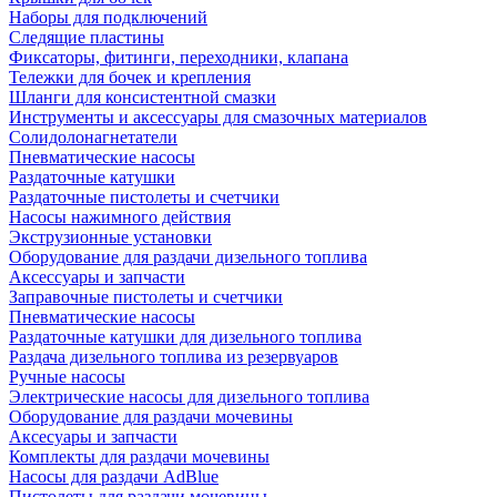
Наборы для подключений
Следящие пластины
Фиксаторы, фитинги, переходники, клапана
Тележки для бочек и крепления
Шланги для консистентной смазки
Инструменты и аксессуары для смазочных материалов
Солидолонагнетатели
Пневматические насосы
Раздаточные катушки
Раздаточные пистолеты и счетчики
Насосы нажимного действия
Экструзионные установки
Оборудование для раздачи дизельного топлива
Аксессуары и запчасти
Заправочные пистолеты и счетчики
Пневматические насосы
Раздаточные катушки для дизельного топлива
Раздача дизельного топлива из резервуаров
Ручные насосы
Электрические насосы для дизельного топлива
Оборудование для раздачи мочевины
Аксесуары и запчасти
Комплекты для раздачи мочевины
Насосы для раздачи AdBlue
Пистолеты для раздачи мочевины