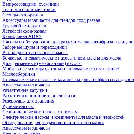
Выпрессовщики, съемники
Трансмиссионные стойки
Стенды сход-развал
Аксессуары и запчасти для стендов сход-развал
Грузовой сход-развал
Легковой сход-развал
Калибровка ADAS
Насосы и оборудование для раздачи масла, антифриза и жидкос
Заборные щупы и переходники
Ванна для отработанного масла
Бочковые пневматические насосы и комплекты для масла
Диафрагменные (мембранные) насосы
Мобильные маслораздатчики с пневматическим насосом
Маслосборники
Пневматические насосы и комплекты для антифриза и жидкост
Аксессуары и запчасти
Раздаточные катушки
Раздаточные пистолеты и счетчики
Резервуары для хранения
Ручные насосы
Стационарные комплекты с насосом
Электрические насосы и комплекты для масла и жидкостей
Оборудование для раздачи консистентной смазки
Аксессуары и запчасти
Крышки для бочек