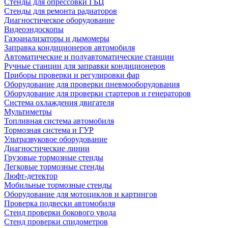
Стенды для опрессовки ГБЦ
Стенды для ремонта радиаторов
Диагностическое оборудование
Видеоэндоскопы
Газоанализаторы и дымомеры
Заправка кондиционеров автомобиля
Автоматические и полуавтоматические станции
Ручные станции для заправки кондиционеров
Приборы проверки и регулировки фар
Оборудование для проверки пневмооборудования
Оборудование для проверки стартеров и генераторов
Система охлаждения двигателя
Мультиметры
Топливная система автомобиля
Тормозная система и ГУР
Ультразвуковое оборудование
Диагностические линии
Грузовые тормозные стенды
Легковые тормозные стенды
Люфт-детектор
Мобильные тормозные стенды
Оборудование для мотоциклов и картингов
Проверка подвески автомобиля
Стенд проверки бокового увода
Стенд проверки спидометров