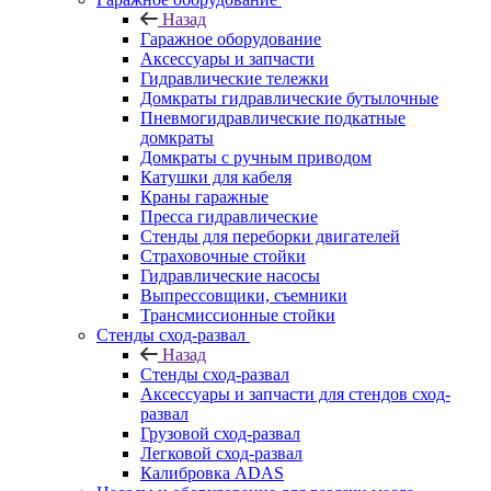
Назад
Гаражное оборудование
Аксессуары и запчасти
Гидравлические тележки
Домкраты гидравлические бутылочные
Пневмогидравлические подкатные
домкраты
Домкраты с ручным приводом
Катушки для кабеля
Краны гаражные
Пресса гидравлические
Стенды для переборки двигателей
Страховочные стойки
Гидравлические насосы
Выпрессовщики, съемники
Трансмиссионные стойки
Стенды сход-развал
Назад
Стенды сход-развал
Аксессуары и запчасти для стендов сход-
развал
Грузовой сход-развал
Легковой сход-развал
Калибровка ADAS