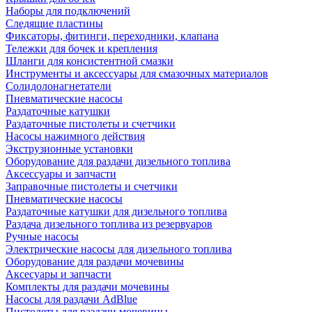
Наборы для подключений
Следящие пластины
Фиксаторы, фитинги, переходники, клапана
Тележки для бочек и крепления
Шланги для консистентной смазки
Инструменты и аксессуары для смазочных материалов
Солидолонагнетатели
Пневматические насосы
Раздаточные катушки
Раздаточные пистолеты и счетчики
Насосы нажимного действия
Экструзионные установки
Оборудование для раздачи дизельного топлива
Аксессуары и запчасти
Заправочные пистолеты и счетчики
Пневматические насосы
Раздаточные катушки для дизельного топлива
Раздача дизельного топлива из резервуаров
Ручные насосы
Электрические насосы для дизельного топлива
Оборудование для раздачи мочевины
Аксесуары и запчасти
Комплекты для раздачи мочевины
Насосы для раздачи AdBlue
Пистолеты для раздачи мочевины