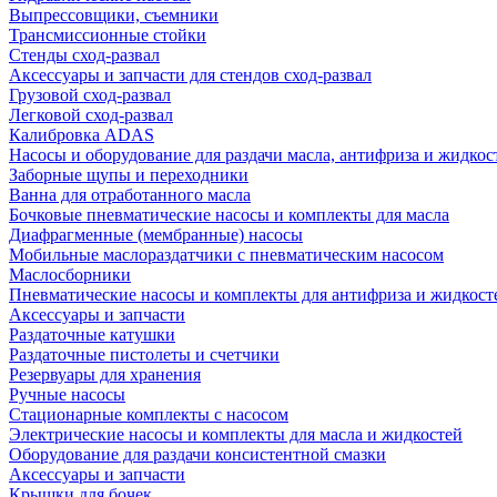
Выпрессовщики, съемники
Трансмиссионные стойки
Стенды сход-развал
Аксессуары и запчасти для стендов сход-развал
Грузовой сход-развал
Легковой сход-развал
Калибровка ADAS
Насосы и оборудование для раздачи масла, антифриза и жидкос
Заборные щупы и переходники
Ванна для отработанного масла
Бочковые пневматические насосы и комплекты для масла
Диафрагменные (мембранные) насосы
Мобильные маслораздатчики с пневматическим насосом
Маслосборники
Пневматические насосы и комплекты для антифриза и жидкост
Аксессуары и запчасти
Раздаточные катушки
Раздаточные пистолеты и счетчики
Резервуары для хранения
Ручные насосы
Стационарные комплекты с насосом
Электрические насосы и комплекты для масла и жидкостей
Оборудование для раздачи консистентной смазки
Аксессуары и запчасти
Крышки для бочек