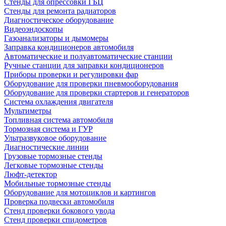
Стенды для опрессовки ГБЦ
Стенды для ремонта радиаторов
Диагностическое оборудование
Видеоэндоскопы
Газоанализаторы и дымомеры
Заправка кондиционеров автомобиля
Автоматические и полуавтоматические станции
Ручные станции для заправки кондиционеров
Приборы проверки и регулировки фар
Оборудование для проверки пневмооборудования
Оборудование для проверки стартеров и генераторов
Система охлаждения двигателя
Мультиметры
Топливная система автомобиля
Тормозная система и ГУР
Ультразвуковое оборудование
Диагностические линии
Грузовые тормозные стенды
Легковые тормозные стенды
Люфт-детектор
Мобильные тормозные стенды
Оборудование для мотоциклов и картингов
Проверка подвески автомобиля
Стенд проверки бокового увода
Стенд проверки спидометров