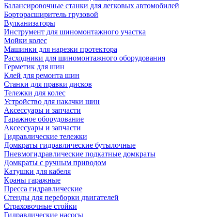
Балансировочные станки для легковых автомобилей
Борторасширитель грузовой
Вулканизаторы
Инструмент для шиномонтажного участка
Мойки колес
Машинки для нарезки протектора
Расходники для шиномонтажного оборудования
Герметик для шин
Клей для ремонта шин
Станки для правки дисков
Тележки для колес
Устройство для накачки шин
Аксессуары и запчасти
Гаражное оборудование
Аксессуары и запчасти
Гидравлические тележки
Домкраты гидравлические бутылочные
Пневмогидравлические подкатные домкраты
Домкраты с ручным приводом
Катушки для кабеля
Краны гаражные
Пресса гидравлические
Стенды для переборки двигателей
Страховочные стойки
Гидравлические насосы