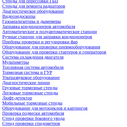
Стенды для опрессовки ГБЦ
Стенды для ремонта радиаторов
Диагностическое оборудование
Видеоэндоскопы
Газоанализаторы и дымомеры
Заправка кондиционеров автомобиля
Автоматические и полуавтоматические станции
Ручные станции для заправки кондиционеров
Приборы проверки и регулировки фар
Оборудование для проверки пневмооборудования
Оборудование для проверки стартеров и генераторов
Система охлаждения двигателя
Мультиметры
Топливная система автомобиля
Тормозная система и ГУР
Ультразвуковое оборудование
Диагностические линии
Грузовые тормозные стенды
Легковые тормозные стенды
Люфт-детектор
Мобильные тормозные стенды
Оборудование для мотоциклов и картингов
Проверка подвески автомобиля
Стенд проверки бокового увода
Стенд проверки спидометров