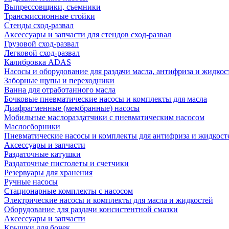
Выпрессовщики, съемники
Трансмиссионные стойки
Стенды сход-развал
Аксессуары и запчасти для стендов сход-развал
Грузовой сход-развал
Легковой сход-развал
Калибровка ADAS
Насосы и оборудование для раздачи масла, антифриза и жидкос
Заборные щупы и переходники
Ванна для отработанного масла
Бочковые пневматические насосы и комплекты для масла
Диафрагменные (мембранные) насосы
Мобильные маслораздатчики с пневматическим насосом
Маслосборники
Пневматические насосы и комплекты для антифриза и жидкост
Аксессуары и запчасти
Раздаточные катушки
Раздаточные пистолеты и счетчики
Резервуары для хранения
Ручные насосы
Стационарные комплекты с насосом
Электрические насосы и комплекты для масла и жидкостей
Оборудование для раздачи консистентной смазки
Аксессуары и запчасти
Крышки для бочек