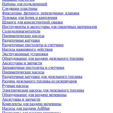
Наборы для подключений
Следящие пластины
Фиксаторы, фитинги, переходники, клапана
Тележки для бочек и крепления
Шланги для консистентной смазки
Инструменты и аксессуары для смазочных материалов
Солидолонагнетатели
Пневматические насосы
Раздаточные катушки
Раздаточные пистолеты и счетчики
Насосы нажимного действия
Экструзионные установки
Оборудование для раздачи дизельного топлива
Аксессуары и запчасти
Заправочные пистолеты и счетчики
Пневматические насосы
Раздаточные катушки для дизельного топлива
Раздача дизельного топлива из резервуаров
Ручные насосы
Электрические насосы для дизельного топлива
Оборудование для раздачи мочевины
Аксесуары и запчасти
Комплекты для раздачи мочевины
Насосы для раздачи AdBlue
Пистолеты для раздачи мочевины