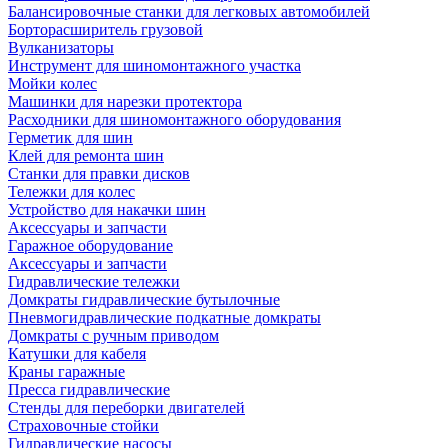
Балансировочные станки для легковых автомобилей
Борторасширитель грузовой
Вулканизаторы
Инструмент для шиномонтажного участка
Мойки колес
Машинки для нарезки протектора
Расходники для шиномонтажного оборудования
Герметик для шин
Клей для ремонта шин
Станки для правки дисков
Тележки для колес
Устройство для накачки шин
Аксессуары и запчасти
Гаражное оборудование
Аксессуары и запчасти
Гидравлические тележки
Домкраты гидравлические бутылочные
Пневмогидравлические подкатные домкраты
Домкраты с ручным приводом
Катушки для кабеля
Краны гаражные
Пресса гидравлические
Стенды для переборки двигателей
Страховочные стойки
Гидравлические насосы