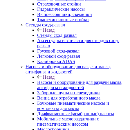
Страховочные стойки
Гидравлические насосы
Выпрессовщики, съемники
Трансмиссионные стойки
Стенды сход-развал
Назад
Стенды сход-развал
Аксессуары и запчасти для стендов сход-
развал
Грузовой сход-развал
Легковой сход-развал
Калибровка ADAS
Насосы и оборудование для раздачи масла,
антифриза и жидкостей
Назад
Насосы и оборудование для раздачи масла,
антифриза и жидкостей
Заборные щупы и переходники
Ванна для отработанного масла
Бочковые пневматические насосы и
комплекты для масла
Диафрагменные (мембранные) насосы
Мобильные маслораздатчики с
пневматическим насосом
Маслосборники