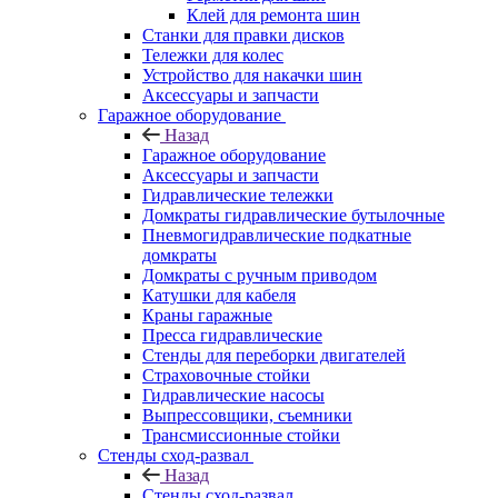
Клей для ремонта шин
Станки для правки дисков
Тележки для колес
Устройство для накачки шин
Аксессуары и запчасти
Гаражное оборудование
Назад
Гаражное оборудование
Аксессуары и запчасти
Гидравлические тележки
Домкраты гидравлические бутылочные
Пневмогидравлические подкатные
домкраты
Домкраты с ручным приводом
Катушки для кабеля
Краны гаражные
Пресса гидравлические
Стенды для переборки двигателей
Страховочные стойки
Гидравлические насосы
Выпрессовщики, съемники
Трансмиссионные стойки
Стенды сход-развал
Назад
Стенды сход-развал