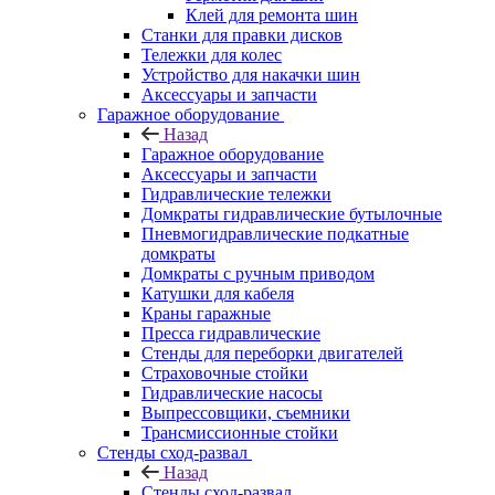
Клей для ремонта шин
Станки для правки дисков
Тележки для колес
Устройство для накачки шин
Аксессуары и запчасти
Гаражное оборудование
Назад
Гаражное оборудование
Аксессуары и запчасти
Гидравлические тележки
Домкраты гидравлические бутылочные
Пневмогидравлические подкатные
домкраты
Домкраты с ручным приводом
Катушки для кабеля
Краны гаражные
Пресса гидравлические
Стенды для переборки двигателей
Страховочные стойки
Гидравлические насосы
Выпрессовщики, съемники
Трансмиссионные стойки
Стенды сход-развал
Назад
Стенды сход-развал