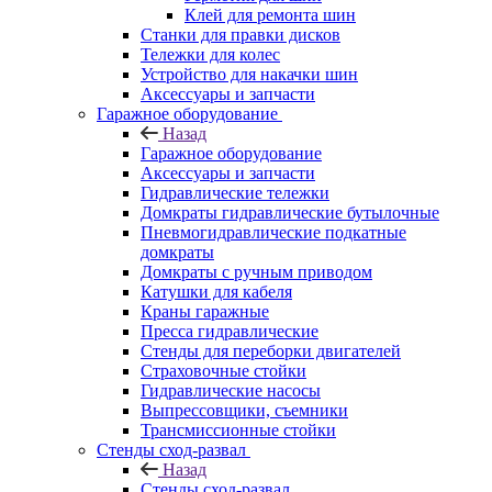
Клей для ремонта шин
Станки для правки дисков
Тележки для колес
Устройство для накачки шин
Аксессуары и запчасти
Гаражное оборудование
Назад
Гаражное оборудование
Аксессуары и запчасти
Гидравлические тележки
Домкраты гидравлические бутылочные
Пневмогидравлические подкатные
домкраты
Домкраты с ручным приводом
Катушки для кабеля
Краны гаражные
Пресса гидравлические
Стенды для переборки двигателей
Страховочные стойки
Гидравлические насосы
Выпрессовщики, съемники
Трансмиссионные стойки
Стенды сход-развал
Назад
Стенды сход-развал