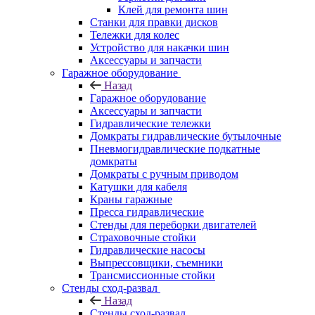
Клей для ремонта шин
Станки для правки дисков
Тележки для колес
Устройство для накачки шин
Аксессуары и запчасти
Гаражное оборудование
Назад
Гаражное оборудование
Аксессуары и запчасти
Гидравлические тележки
Домкраты гидравлические бутылочные
Пневмогидравлические подкатные
домкраты
Домкраты с ручным приводом
Катушки для кабеля
Краны гаражные
Пресса гидравлические
Стенды для переборки двигателей
Страховочные стойки
Гидравлические насосы
Выпрессовщики, съемники
Трансмиссионные стойки
Стенды сход-развал
Назад
Стенды сход-развал