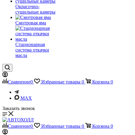
Окрасочно-
сушильные камеры
Смотровая яма
Стационарная
система откачки
масла
Сравнение
0
Избранные товары
0
Корзина
0
MAX
Заказать звонок
Сравнение
0
Избранные товары
0
Корзина
0