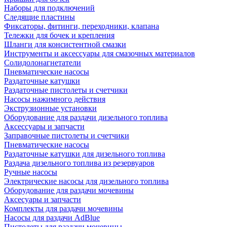
Наборы для подключений
Следящие пластины
Фиксаторы, фитинги, переходники, клапана
Тележки для бочек и крепления
Шланги для консистентной смазки
Инструменты и аксессуары для смазочных материалов
Солидолонагнетатели
Пневматические насосы
Раздаточные катушки
Раздаточные пистолеты и счетчики
Насосы нажимного действия
Экструзионные установки
Оборудование для раздачи дизельного топлива
Аксессуары и запчасти
Заправочные пистолеты и счетчики
Пневматические насосы
Раздаточные катушки для дизельного топлива
Раздача дизельного топлива из резервуаров
Ручные насосы
Электрические насосы для дизельного топлива
Оборудование для раздачи мочевины
Аксесуары и запчасти
Комплекты для раздачи мочевины
Насосы для раздачи AdBlue
Пистолеты для раздачи мочевины