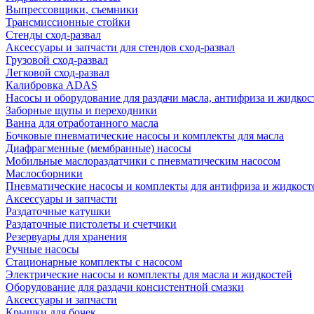
Выпрессовщики, съемники
Трансмиссионные стойки
Стенды сход-развал
Аксессуары и запчасти для стендов сход-развал
Грузовой сход-развал
Легковой сход-развал
Калибровка ADAS
Насосы и оборудование для раздачи масла, антифриза и жидкос
Заборные щупы и переходники
Ванна для отработанного масла
Бочковые пневматические насосы и комплекты для масла
Диафрагменные (мембранные) насосы
Мобильные маслораздатчики с пневматическим насосом
Маслосборники
Пневматические насосы и комплекты для антифриза и жидкост
Аксессуары и запчасти
Раздаточные катушки
Раздаточные пистолеты и счетчики
Резервуары для хранения
Ручные насосы
Стационарные комплекты с насосом
Электрические насосы и комплекты для масла и жидкостей
Оборудование для раздачи консистентной смазки
Аксессуары и запчасти
Крышки для бочек