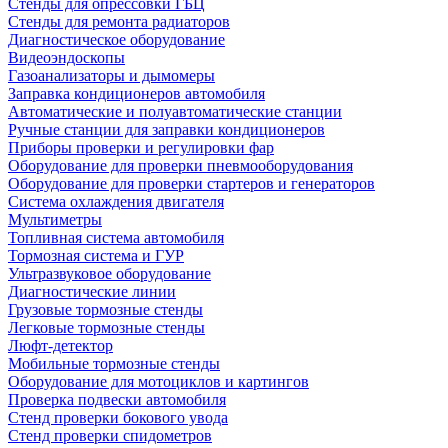
Стенды для опрессовки ГБЦ
Стенды для ремонта радиаторов
Диагностическое оборудование
Видеоэндоскопы
Газоанализаторы и дымомеры
Заправка кондиционеров автомобиля
Автоматические и полуавтоматические станции
Ручные станции для заправки кондиционеров
Приборы проверки и регулировки фар
Оборудование для проверки пневмооборудования
Оборудование для проверки стартеров и генераторов
Система охлаждения двигателя
Мультиметры
Топливная система автомобиля
Тормозная система и ГУР
Ультразвуковое оборудование
Диагностические линии
Грузовые тормозные стенды
Легковые тормозные стенды
Люфт-детектор
Мобильные тормозные стенды
Оборудование для мотоциклов и картингов
Проверка подвески автомобиля
Стенд проверки бокового увода
Стенд проверки спидометров