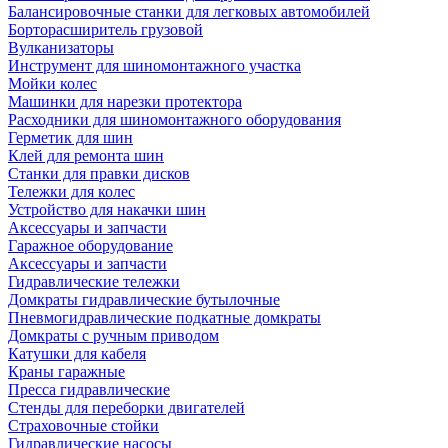
Балансировочные станки для легковых автомобилей
Борторасширитель грузовой
Вулканизаторы
Инструмент для шиномонтажного участка
Мойки колес
Машинки для нарезки протектора
Расходники для шиномонтажного оборудования
Герметик для шин
Клей для ремонта шин
Станки для правки дисков
Тележки для колес
Устройство для накачки шин
Аксессуары и запчасти
Гаражное оборудование
Аксессуары и запчасти
Гидравлические тележки
Домкраты гидравлические бутылочные
Пневмогидравлические подкатные домкраты
Домкраты с ручным приводом
Катушки для кабеля
Краны гаражные
Пресса гидравлические
Стенды для переборки двигателей
Страховочные стойки
Гидравлические насосы