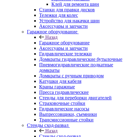
Клей для ремонта шин
Станки для правки дисков
Тележки для колес
Устройство для накачки шин
Аксессуары и запчасти
Гаражное оборудование
Назад
Гаражное оборудование
Аксессуары и запчасти
Гидравлические тележки
Домкраты гидравлические бутылочные
Пневмогидравлические подкатные
домкраты
Домкраты с ручным приводом
Катушки для кабеля
Краны гаражные
Пресса гидравлические
Стенды для переборки двигателей
Страховочные стойки
Гидравлические насосы
Выпрессовщики, съемники
Трансмиссионные стойки
Стенды сход-развал
Назад
Стенды сход-развал