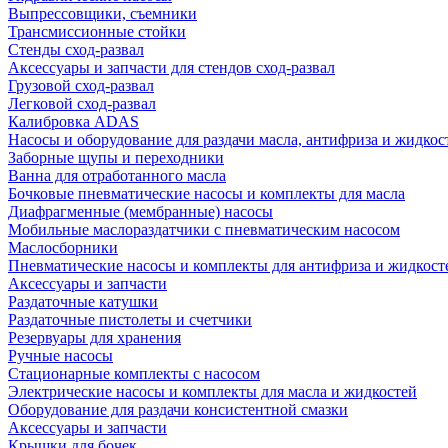
Выпрессовщики, съемники
Трансмиссионные стойки
Стенды сход-развал
Аксессуары и запчасти для стендов сход-развал
Грузовой сход-развал
Легковой сход-развал
Калибровка ADAS
Насосы и оборудование для раздачи масла, антифриза и жидкос
Заборные щупы и переходники
Ванна для отработанного масла
Бочковые пневматические насосы и комплекты для масла
Диафрагменные (мембранные) насосы
Мобильные маслораздатчики с пневматическим насосом
Маслосборники
Пневматические насосы и комплекты для антифриза и жидкост
Аксессуары и запчасти
Раздаточные катушки
Раздаточные пистолеты и счетчики
Резервуары для хранения
Ручные насосы
Стационарные комплекты с насосом
Электрические насосы и комплекты для масла и жидкостей
Оборудование для раздачи консистентной смазки
Аксессуары и запчасти
Крышки для бочек