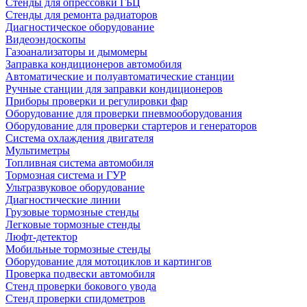
Стенды для опрессовки ГБЦ
Стенды для ремонта радиаторов
Диагностическое оборудование
Видеоэндоскопы
Газоанализаторы и дымомеры
Заправка кондиционеров автомобиля
Автоматические и полуавтоматические станции
Ручные станции для заправки кондиционеров
Приборы проверки и регулировки фар
Оборудование для проверки пневмооборудования
Оборудование для проверки стартеров и генераторов
Система охлаждения двигателя
Мультиметры
Топливная система автомобиля
Тормозная система и ГУР
Ультразвуковое оборудование
Диагностические линии
Грузовые тормозные стенды
Легковые тормозные стенды
Люфт-детектор
Мобильные тормозные стенды
Оборудование для мотоциклов и картингов
Проверка подвески автомобиля
Стенд проверки бокового увода
Стенд проверки спидометров