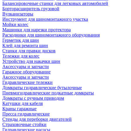
Балансировочные станки для легковых автомобилей
Борторасширитель грузовой
Вулканизаторы
Инструмент для шиномонтажного участка
Мойки колес
Машинки для нарезки протектора
Расходники для шиномонтажного оборудования
Герметик для шин
Клей для ремонта шин
Станки для правки дисков
Тележки для колес
Устройство для накачки шин
Аксессуары и запчасти
Гаражное оборудование
Аксессуары и запчасти
Гидравлические тележки
Домкраты гидравлические бутылочные
Пневмогидравлические подкатные домкраты
Домкраты с ручным приводом
Катушки для кабеля
Краны гаражные
Пресса гидравлические
Стенды для переборки двигателей
Страховочные стойки
Гидравлические насосы