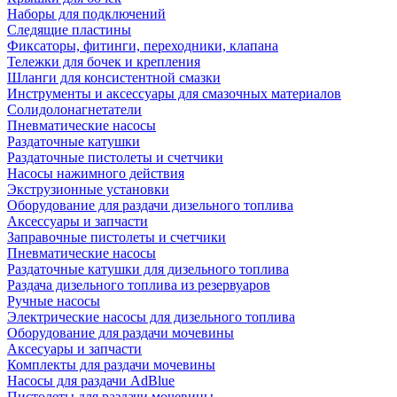
Наборы для подключений
Следящие пластины
Фиксаторы, фитинги, переходники, клапана
Тележки для бочек и крепления
Шланги для консистентной смазки
Инструменты и аксессуары для смазочных материалов
Солидолонагнетатели
Пневматические насосы
Раздаточные катушки
Раздаточные пистолеты и счетчики
Насосы нажимного действия
Экструзионные установки
Оборудование для раздачи дизельного топлива
Аксессуары и запчасти
Заправочные пистолеты и счетчики
Пневматические насосы
Раздаточные катушки для дизельного топлива
Раздача дизельного топлива из резервуаров
Ручные насосы
Электрические насосы для дизельного топлива
Оборудование для раздачи мочевины
Аксесуары и запчасти
Комплекты для раздачи мочевины
Насосы для раздачи AdBlue
Пистолеты для раздачи мочевины