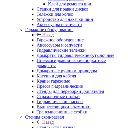
Клей для ремонта шин
Станки для правки дисков
Тележки для колес
Устройство для накачки шин
Аксессуары и запчасти
Гаражное оборудование
Назад
Гаражное оборудование
Аксессуары и запчасти
Гидравлические тележки
Домкраты гидравлические бутылочные
Пневмогидравлические подкатные
домкраты
Домкраты с ручным приводом
Катушки для кабеля
Краны гаражные
Пресса гидравлические
Стенды для переборки двигателей
Страховочные стойки
Гидравлические насосы
Выпрессовщики, съемники
Трансмиссионные стойки
Стенды сход-развал
Назад
Стенды сход-развал