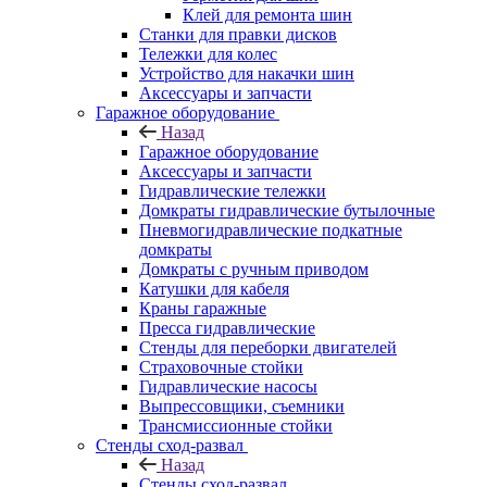
Клей для ремонта шин
Станки для правки дисков
Тележки для колес
Устройство для накачки шин
Аксессуары и запчасти
Гаражное оборудование
Назад
Гаражное оборудование
Аксессуары и запчасти
Гидравлические тележки
Домкраты гидравлические бутылочные
Пневмогидравлические подкатные
домкраты
Домкраты с ручным приводом
Катушки для кабеля
Краны гаражные
Пресса гидравлические
Стенды для переборки двигателей
Страховочные стойки
Гидравлические насосы
Выпрессовщики, съемники
Трансмиссионные стойки
Стенды сход-развал
Назад
Стенды сход-развал