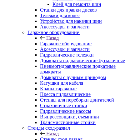
Клей для ремонта шин
Станки для правки дисков
Тележки для колес
Устройство для накачки шин
Аксессуары и запчасти
Гаражное оборудование
Назад
Гаражное оборудование
Аксессуары и запчасти
Гидравлические тележки
Домкраты гидравлические бутылочные
Пневмогидравлические подкатные
домкраты
Домкраты с ручным приводом
Катушки для кабеля
Краны гаражные
Пресса гидравлические
Стенды для переборки двигателей
Страховочные стойки
Гидравлические насосы
Выпрессовщики, съемники
Трансмиссионные стойки
Стенды сход-развал
Назад
Стенды сход-развал