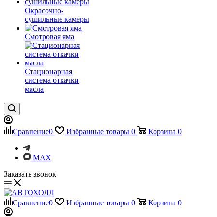
Окрасочно-
сушильные камеры
Смотровая яма
Стационарная
система откачки
масла
Сравнение
0
Избранные товары
0
Корзина
0
MAX
Заказать звонок
Сравнение
0
Избранные товары
0
Корзина
0