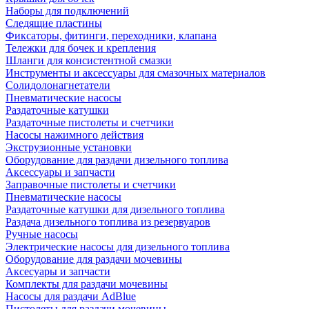
Наборы для подключений
Следящие пластины
Фиксаторы, фитинги, переходники, клапана
Тележки для бочек и крепления
Шланги для консистентной смазки
Инструменты и аксессуары для смазочных материалов
Солидолонагнетатели
Пневматические насосы
Раздаточные катушки
Раздаточные пистолеты и счетчики
Насосы нажимного действия
Экструзионные установки
Оборудование для раздачи дизельного топлива
Аксессуары и запчасти
Заправочные пистолеты и счетчики
Пневматические насосы
Раздаточные катушки для дизельного топлива
Раздача дизельного топлива из резервуаров
Ручные насосы
Электрические насосы для дизельного топлива
Оборудование для раздачи мочевины
Аксесуары и запчасти
Комплекты для раздачи мочевины
Насосы для раздачи AdBlue
Пистолеты для раздачи мочевины