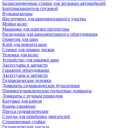
Балансировочные станки для легковых автомобилей
Борторасширитель грузовой
Вулканизаторы
Инструмент для шиномонтажного участка
Мойки колес
Машинки для нарезки протектора
Расходники для шиномонтажного оборудования
Герметик для шин
Клей для ремонта шин
Станки для правки дисков
Тележки для колес
Устройство для накачки шин
Аксессуары и запчасти
Гаражное оборудование
Аксессуары и запчасти
Гидравлические тележки
Домкраты гидравлические бутылочные
Пневмогидравлические подкатные домкраты
Домкраты с ручным приводом
Катушки для кабеля
Краны гаражные
Пресса гидравлические
Стенды для переборки двигателей
Страховочные стойки
Гидравлические насосы