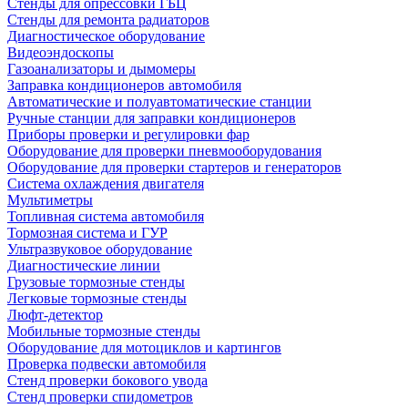
Стенды для опрессовки ГБЦ
Стенды для ремонта радиаторов
Диагностическое оборудование
Видеоэндоскопы
Газоанализаторы и дымомеры
Заправка кондиционеров автомобиля
Автоматические и полуавтоматические станции
Ручные станции для заправки кондиционеров
Приборы проверки и регулировки фар
Оборудование для проверки пневмооборудования
Оборудование для проверки стартеров и генераторов
Система охлаждения двигателя
Мультиметры
Топливная система автомобиля
Тормозная система и ГУР
Ультразвуковое оборудование
Диагностические линии
Грузовые тормозные стенды
Легковые тормозные стенды
Люфт-детектор
Мобильные тормозные стенды
Оборудование для мотоциклов и картингов
Проверка подвески автомобиля
Стенд проверки бокового увода
Стенд проверки спидометров