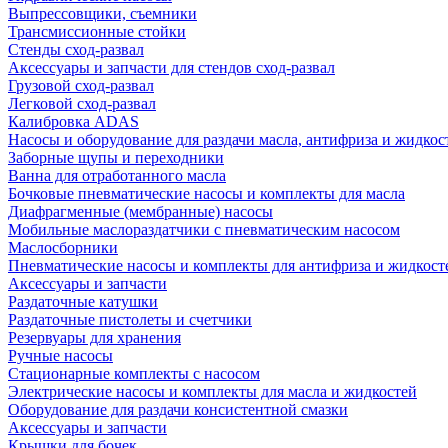
Выпрессовщики, съемники
Трансмиссионные стойки
Стенды сход-развал
Аксессуары и запчасти для стендов сход-развал
Грузовой сход-развал
Легковой сход-развал
Калибровка ADAS
Насосы и оборудование для раздачи масла, антифриза и жидкос
Заборные щупы и переходники
Ванна для отработанного масла
Бочковые пневматические насосы и комплекты для масла
Диафрагменные (мембранные) насосы
Мобильные маслораздатчики с пневматическим насосом
Маслосборники
Пневматические насосы и комплекты для антифриза и жидкост
Аксессуары и запчасти
Раздаточные катушки
Раздаточные пистолеты и счетчики
Резервуары для хранения
Ручные насосы
Стационарные комплекты с насосом
Электрические насосы и комплекты для масла и жидкостей
Оборудование для раздачи консистентной смазки
Аксессуары и запчасти
Крышки для бочек