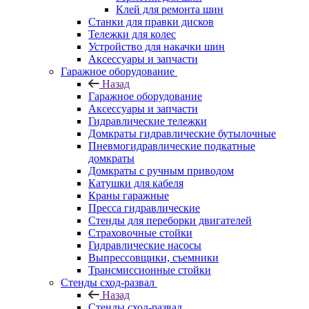
Клей для ремонта шин
Станки для правки дисков
Тележки для колес
Устройство для накачки шин
Аксессуары и запчасти
Гаражное оборудование
Назад
Гаражное оборудование
Аксессуары и запчасти
Гидравлические тележки
Домкраты гидравлические бутылочные
Пневмогидравлические подкатные
домкраты
Домкраты с ручным приводом
Катушки для кабеля
Краны гаражные
Пресса гидравлические
Стенды для переборки двигателей
Страховочные стойки
Гидравлические насосы
Выпрессовщики, съемники
Трансмиссионные стойки
Стенды сход-развал
Назад
Стенды сход-развал