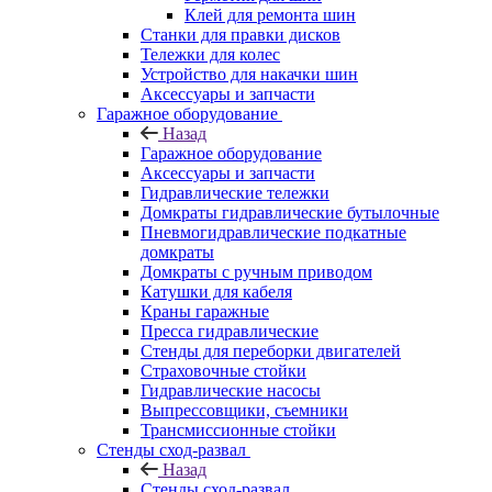
Клей для ремонта шин
Станки для правки дисков
Тележки для колес
Устройство для накачки шин
Аксессуары и запчасти
Гаражное оборудование
Назад
Гаражное оборудование
Аксессуары и запчасти
Гидравлические тележки
Домкраты гидравлические бутылочные
Пневмогидравлические подкатные
домкраты
Домкраты с ручным приводом
Катушки для кабеля
Краны гаражные
Пресса гидравлические
Стенды для переборки двигателей
Страховочные стойки
Гидравлические насосы
Выпрессовщики, съемники
Трансмиссионные стойки
Стенды сход-развал
Назад
Стенды сход-развал