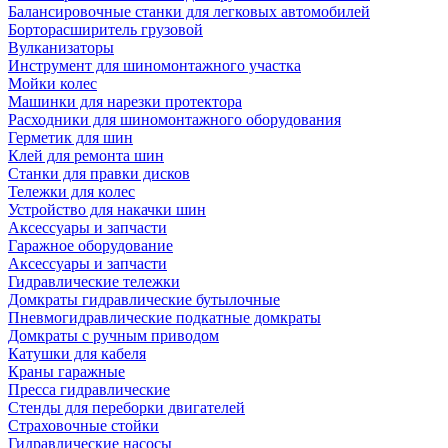
Балансировочные станки для легковых автомобилей
Борторасширитель грузовой
Вулканизаторы
Инструмент для шиномонтажного участка
Мойки колес
Машинки для нарезки протектора
Расходники для шиномонтажного оборудования
Герметик для шин
Клей для ремонта шин
Станки для правки дисков
Тележки для колес
Устройство для накачки шин
Аксессуары и запчасти
Гаражное оборудование
Аксессуары и запчасти
Гидравлические тележки
Домкраты гидравлические бутылочные
Пневмогидравлические подкатные домкраты
Домкраты с ручным приводом
Катушки для кабеля
Краны гаражные
Пресса гидравлические
Стенды для переборки двигателей
Страховочные стойки
Гидравлические насосы