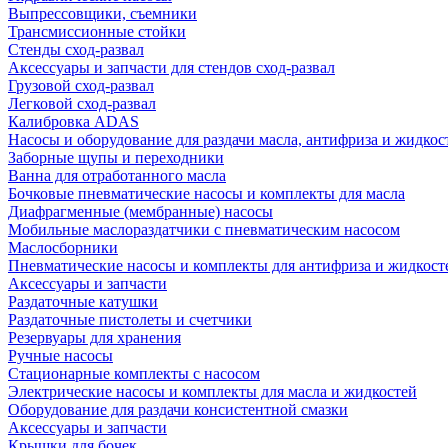
Выпрессовщики, съемники
Трансмиссионные стойки
Стенды сход-развал
Аксессуары и запчасти для стендов сход-развал
Грузовой сход-развал
Легковой сход-развал
Калибровка ADAS
Насосы и оборудование для раздачи масла, антифриза и жидкос
Заборные щупы и переходники
Ванна для отработанного масла
Бочковые пневматические насосы и комплекты для масла
Диафрагменные (мембранные) насосы
Мобильные маслораздатчики с пневматическим насосом
Маслосборники
Пневматические насосы и комплекты для антифриза и жидкост
Аксессуары и запчасти
Раздаточные катушки
Раздаточные пистолеты и счетчики
Резервуары для хранения
Ручные насосы
Стационарные комплекты с насосом
Электрические насосы и комплекты для масла и жидкостей
Оборудование для раздачи консистентной смазки
Аксессуары и запчасти
Крышки для бочек