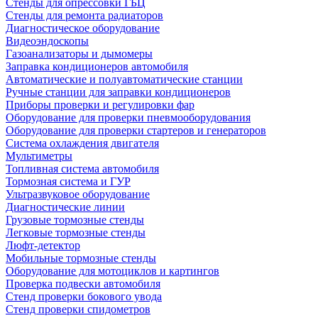
Стенды для опрессовки ГБЦ
Стенды для ремонта радиаторов
Диагностическое оборудование
Видеоэндоскопы
Газоанализаторы и дымомеры
Заправка кондиционеров автомобиля
Автоматические и полуавтоматические станции
Ручные станции для заправки кондиционеров
Приборы проверки и регулировки фар
Оборудование для проверки пневмооборудования
Оборудование для проверки стартеров и генераторов
Система охлаждения двигателя
Мультиметры
Топливная система автомобиля
Тормозная система и ГУР
Ультразвуковое оборудование
Диагностические линии
Грузовые тормозные стенды
Легковые тормозные стенды
Люфт-детектор
Мобильные тормозные стенды
Оборудование для мотоциклов и картингов
Проверка подвески автомобиля
Стенд проверки бокового увода
Стенд проверки спидометров