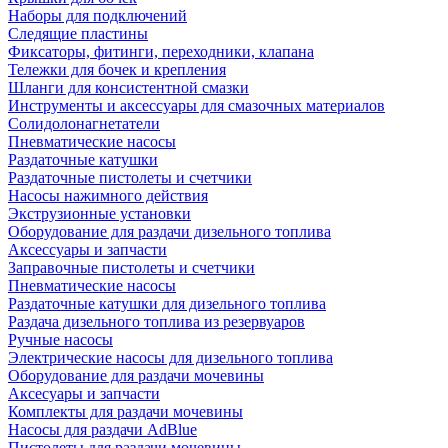
Наборы для подключений
Следящие пластины
Фиксаторы, фитинги, переходники, клапана
Тележки для бочек и крепления
Шланги для консистентной смазки
Инструменты и аксессуары для смазочных материалов
Солидолонагнетатели
Пневматические насосы
Раздаточные катушки
Раздаточные пистолеты и счетчики
Насосы нажимного действия
Экструзионные установки
Оборудование для раздачи дизельного топлива
Аксессуары и запчасти
Заправочные пистолеты и счетчики
Пневматические насосы
Раздаточные катушки для дизельного топлива
Раздача дизельного топлива из резервуаров
Ручные насосы
Электрические насосы для дизельного топлива
Оборудование для раздачи мочевины
Аксесуары и запчасти
Комплекты для раздачи мочевины
Насосы для раздачи AdBlue
Пистолеты для раздачи мочевины