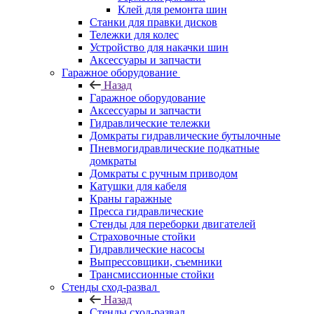
Клей для ремонта шин
Станки для правки дисков
Тележки для колес
Устройство для накачки шин
Аксессуары и запчасти
Гаражное оборудование
Назад
Гаражное оборудование
Аксессуары и запчасти
Гидравлические тележки
Домкраты гидравлические бутылочные
Пневмогидравлические подкатные
домкраты
Домкраты с ручным приводом
Катушки для кабеля
Краны гаражные
Пресса гидравлические
Стенды для переборки двигателей
Страховочные стойки
Гидравлические насосы
Выпрессовщики, съемники
Трансмиссионные стойки
Стенды сход-развал
Назад
Стенды сход-развал