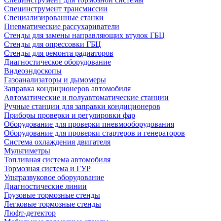
Специнструмент трансмиссии
Специализированные станки
Пневматические рассухариватели
Стенды для замены направляющих втулок ГБЦ
Стенды для опрессовки ГБЦ
Стенды для ремонта радиаторов
Диагностическое оборудование
Видеоэндоскопы
Газоанализаторы и дымомеры
Заправка кондиционеров автомобиля
Автоматические и полуавтоматические станции
Ручные станции для заправки кондиционеров
Приборы проверки и регулировки фар
Оборудование для проверки пневмооборудования
Оборудование для проверки стартеров и генераторов
Система охлаждения двигателя
Мультиметры
Топливная система автомобиля
Тормозная система и ГУР
Ультразвуковое оборудование
Диагностические линии
Грузовые тормозные стенды
Легковые тормозные стенды
Люфт-детектор