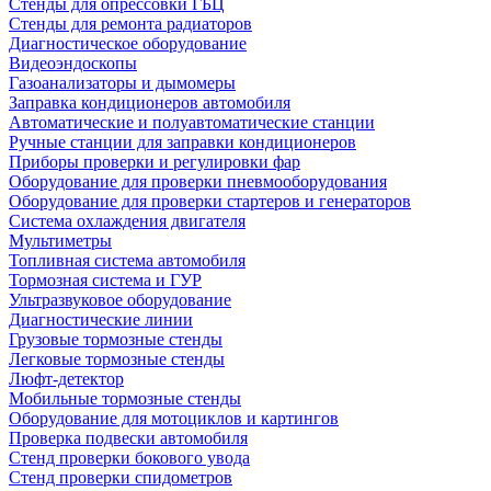
Стенды для опрессовки ГБЦ
Стенды для ремонта радиаторов
Диагностическое оборудование
Видеоэндоскопы
Газоанализаторы и дымомеры
Заправка кондиционеров автомобиля
Автоматические и полуавтоматические станции
Ручные станции для заправки кондиционеров
Приборы проверки и регулировки фар
Оборудование для проверки пневмооборудования
Оборудование для проверки стартеров и генераторов
Система охлаждения двигателя
Мультиметры
Топливная система автомобиля
Тормозная система и ГУР
Ультразвуковое оборудование
Диагностические линии
Грузовые тормозные стенды
Легковые тормозные стенды
Люфт-детектор
Мобильные тормозные стенды
Оборудование для мотоциклов и картингов
Проверка подвески автомобиля
Стенд проверки бокового увода
Стенд проверки спидометров