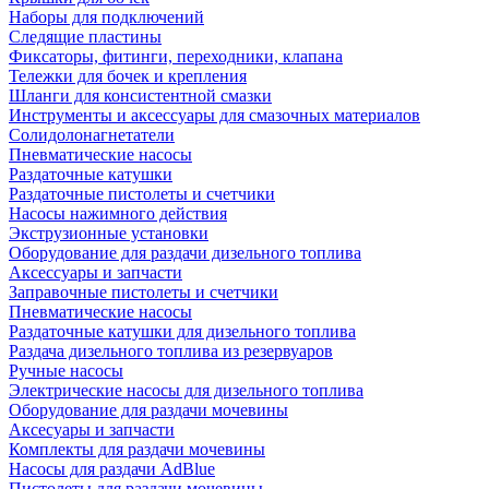
Наборы для подключений
Следящие пластины
Фиксаторы, фитинги, переходники, клапана
Тележки для бочек и крепления
Шланги для консистентной смазки
Инструменты и аксессуары для смазочных материалов
Солидолонагнетатели
Пневматические насосы
Раздаточные катушки
Раздаточные пистолеты и счетчики
Насосы нажимного действия
Экструзионные установки
Оборудование для раздачи дизельного топлива
Аксессуары и запчасти
Заправочные пистолеты и счетчики
Пневматические насосы
Раздаточные катушки для дизельного топлива
Раздача дизельного топлива из резервуаров
Ручные насосы
Электрические насосы для дизельного топлива
Оборудование для раздачи мочевины
Аксесуары и запчасти
Комплекты для раздачи мочевины
Насосы для раздачи AdBlue
Пистолеты для раздачи мочевины