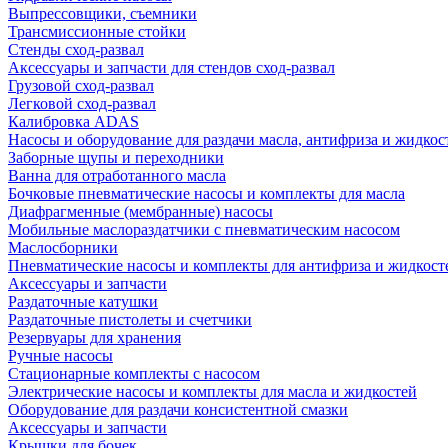
Выпрессовщики, съемники
Трансмиссионные стойки
Стенды сход-развал
Аксессуары и запчасти для стендов сход-развал
Грузовой сход-развал
Легковой сход-развал
Калибровка ADAS
Насосы и оборудование для раздачи масла, антифриза и жидкос
Заборные щупы и переходники
Ванна для отработанного масла
Бочковые пневматические насосы и комплекты для масла
Диафрагменные (мембранные) насосы
Мобильные маслораздатчики с пневматическим насосом
Маслосборники
Пневматические насосы и комплекты для антифриза и жидкост
Аксессуары и запчасти
Раздаточные катушки
Раздаточные пистолеты и счетчики
Резервуары для хранения
Ручные насосы
Стационарные комплекты с насосом
Электрические насосы и комплекты для масла и жидкостей
Оборудование для раздачи консистентной смазки
Аксессуары и запчасти
Крышки для бочек