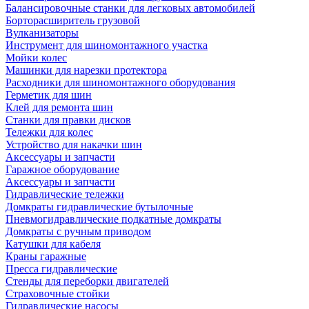
Балансировочные станки для легковых автомобилей
Борторасширитель грузовой
Вулканизаторы
Инструмент для шиномонтажного участка
Мойки колес
Машинки для нарезки протектора
Расходники для шиномонтажного оборудования
Герметик для шин
Клей для ремонта шин
Станки для правки дисков
Тележки для колес
Устройство для накачки шин
Аксессуары и запчасти
Гаражное оборудование
Аксессуары и запчасти
Гидравлические тележки
Домкраты гидравлические бутылочные
Пневмогидравлические подкатные домкраты
Домкраты с ручным приводом
Катушки для кабеля
Краны гаражные
Пресса гидравлические
Стенды для переборки двигателей
Страховочные стойки
Гидравлические насосы