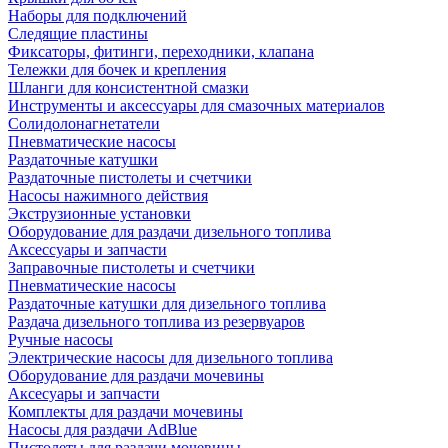
Наборы для подключений
Следящие пластины
Фиксаторы, фитинги, переходники, клапана
Тележки для бочек и крепления
Шланги для консистентной смазки
Инструменты и аксессуары для смазочных материалов
Солидолонагнетатели
Пневматические насосы
Раздаточные катушки
Раздаточные пистолеты и счетчики
Насосы нажимного действия
Экструзионные установки
Оборудование для раздачи дизельного топлива
Аксессуары и запчасти
Заправочные пистолеты и счетчики
Пневматические насосы
Раздаточные катушки для дизельного топлива
Раздача дизельного топлива из резервуаров
Ручные насосы
Электрические насосы для дизельного топлива
Оборудование для раздачи мочевины
Аксесуары и запчасти
Комплекты для раздачи мочевины
Насосы для раздачи AdBlue
Пистолеты для раздачи мочевины