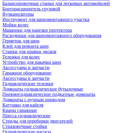
Балансировочные станки для легковых автомобилей
Борторасширитель грузовой
Вулканизаторы
Инструмент для шиномонтажного участка
Мойки колес
Машинки для нарезки протектора
Расходники для шиномонтажного оборудования
Герметик для шин
Клей для ремонта шин
Станки для правки дисков
Тележки для колес
Устройство для накачки шин
Аксессуары и запчасти
Гаражное оборудование
Аксессуары и запчасти
Гидравлические тележки
Домкраты гидравлические бутылочные
Пневмогидравлические подкатные домкраты
Домкраты с ручным приводом
Катушки для кабеля
Краны гаражные
Пресса гидравлические
Стенды для переборки двигателей
Страховочные стойки
Гидравлические насосы