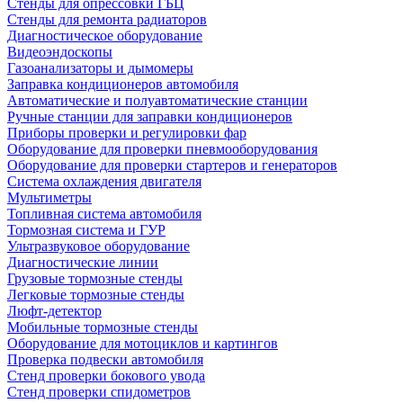
Стенды для опрессовки ГБЦ
Стенды для ремонта радиаторов
Диагностическое оборудование
Видеоэндоскопы
Газоанализаторы и дымомеры
Заправка кондиционеров автомобиля
Автоматические и полуавтоматические станции
Ручные станции для заправки кондиционеров
Приборы проверки и регулировки фар
Оборудование для проверки пневмооборудования
Оборудование для проверки стартеров и генераторов
Система охлаждения двигателя
Мультиметры
Топливная система автомобиля
Тормозная система и ГУР
Ультразвуковое оборудование
Диагностические линии
Грузовые тормозные стенды
Легковые тормозные стенды
Люфт-детектор
Мобильные тормозные стенды
Оборудование для мотоциклов и картингов
Проверка подвески автомобиля
Стенд проверки бокового увода
Стенд проверки спидометров