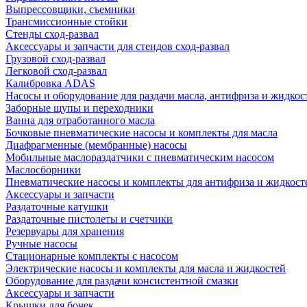
Выпрессовщики, съемники
Трансмиссионные стойки
Стенды сход-развал
Аксессуары и запчасти для стендов сход-развал
Грузовой сход-развал
Легковой сход-развал
Калибровка ADAS
Насосы и оборудование для раздачи масла, антифриза и жидкос
Заборные щупы и переходники
Ванна для отработанного масла
Бочковые пневматические насосы и комплекты для масла
Диафрагменные (мембранные) насосы
Мобильные маслораздатчики с пневматическим насосом
Маслосборники
Пневматические насосы и комплекты для антифриза и жидкост
Аксессуары и запчасти
Раздаточные катушки
Раздаточные пистолеты и счетчики
Резервуары для хранения
Ручные насосы
Стационарные комплекты с насосом
Электрические насосы и комплекты для масла и жидкостей
Оборудование для раздачи консистентной смазки
Аксессуары и запчасти
Крышки для бочек